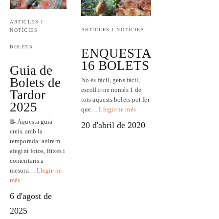
ARTICLES I
ARTICLES I NOTÍCIES
NOTÍCIES
BOLETS
ENQUESTA
16 BOLETS
Guia de
Bolets de
No és fàcil, gens fàcil,
escollir-ne només 1 de
Tardor
tots aquests bolets pot fer
2025
que…
Llegir-ne més
📝 Aquesta guia
20 d'abril de 2020
creix amb la
temporada: anirem
afegint fotos, fitxes i
comentaris a
mesura…
Llegir-ne
més
6 d'agost de
2025