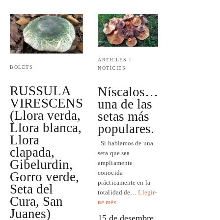
ARTICLES I
BOLETS
NOTÍCIES
RUSSULA
Níscalos…
VIRESCENS
una de las
(Llora verda,
setas más
Llora blanca,
populares.
Llora
Si hablamos de una
clapada,
seta que sea
Gibelurdin,
ampliamente
conocida
Gorro verde,
prácticamente en la
Seta del
totalidad de…
Llegir-
Cura, San
ne més
Juanes)
15 de desembre