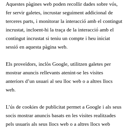
Aquestes pàgines web poden recollir dades sobre vós,
fer servir galetes, incrustar seguiment addicional de
terceres parts, i monitorar la interacció amb el contingut
incrustat, incloent-hi la traça de la interacció amb el
contingut incrustat si teniu un compte i heu iniciat
sessió en aquesta pàgina web.
Els
proveïdors,
inclòs
Google
, utilitzen
galetes
per
mostrar anuncis
rellevants
atenint-se
les
visites
anteriors
d’un
usuari
al seu lloc web
o
a altres
llocs
web.
L’ús
de cookies
de publicitat
permet
a
Google i
als seus
socis
mostrar anuncis
basats
en les visites
realitzades
pels
usuaris
als seus llocs web
o
a altres llocs web