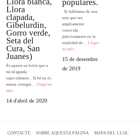
Llora blanca,
populares.
Llora
Si hablamos de una
clapada,
seta que sea
Gibelurdin,
ampliamente
conocida
Gorro verde,
prácticamente en la
Seta del
totalidad de…
Llegir-
Cura, San
ne més
Juanes)
15 de desembre
És aquest un bolet que a
de 2019
mi m'agrada
especialment... Si bé no és
massa conegut…
Llegir-ne
més
14 d'abril de 2020
CONTACTE
SOBRE AQUESTA PÀGINA
MAPA DEL LLOC