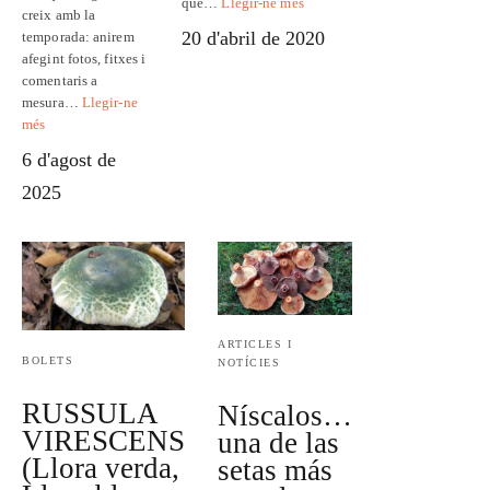
que…
Llegir-ne més
creix amb la
20 d'abril de 2020
temporada: anirem
afegint fotos, fitxes i
comentaris a
mesura…
Llegir-ne
més
6 d'agost de
2025
ARTICLES I
BOLETS
NOTÍCIES
RUSSULA
Níscalos…
VIRESCENS
una de las
(Llora verda,
setas más