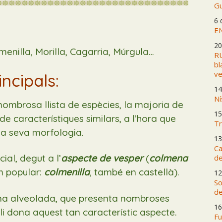
Gu
6 
E
20
enilla, Morilla, Cagarria, Múrgula…
RU
bl
ve
incipals:
14
Ní
ombrosa llista de espècies, la majoria de
15
e característiques similars, a l’hora que
Tr
la seva morfologia.
13
Ca
al, degut a l’
aspecte de vesper
(
colmena
de
m popular:
colmenilla
, també en castellà).
12
So
de
rma alveolada, que presenta nombroses
16
 li dona aquest tan característic aspecte.
Fu