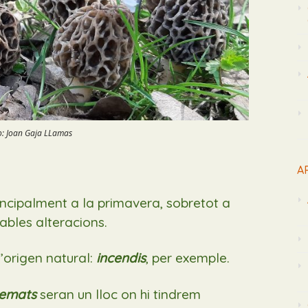
o: Joan Gaja LLamas
A
incipalment
a la primavera,
sobretot a
tables alteracions.
’origen natural:
incendis
, per exemple.
remats
seran un lloc on hi tindrem