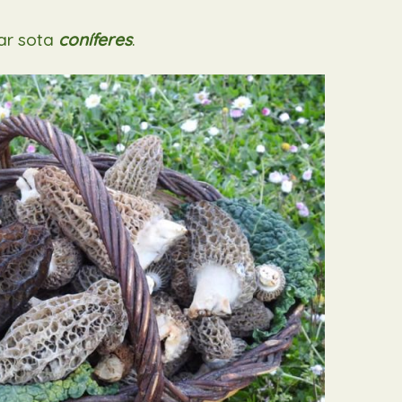
bar sota
coníferes
.