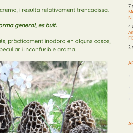
7 
rema, i resulta relativament trencadissa.
Mo
N.
 norma general, es buit.
4 
Am
F
 és, pràcticament inodora
en alguns casos,
2 
peculiar
i inconfusible
aroma.
A
A