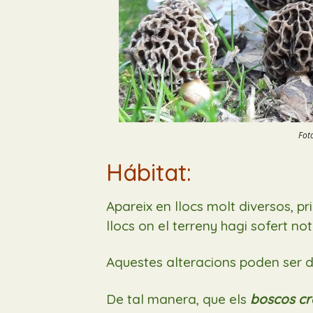
Fot
Hábitat:
Apareix
en llocs
molt diversos,
pr
llocs on el terreny hagi sofert no
Aquestes alteracions poden ser d
De tal manera, que els
boscos c