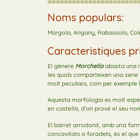
Noms populars:
Múrgola, Arigany, Rabassola, Colm
Caracteristiques pr
El gènere
Morchella
abasta una n
les quals comparteixen una serie d
molt peculiars, com per exemple 
Aquesta morfologia es molt especi
en castellà, d’on prové el seu no
El barret arrodonit, amb una fo
concavitats o foradets, és el que