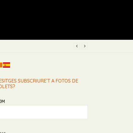
ESITGES SUBSCRIURE’T A FOTOS DE
OLETS?
OM