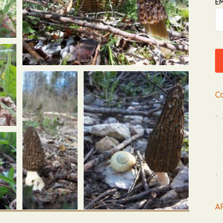
EM
C
AR