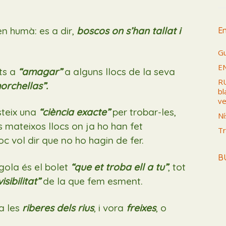
n humà: es a dir,
boscos on s’han tallat i
En
Gu
E
ts a
“amagar”
a alguns llocs de la seva
RU
orchellas”.
bl
ve
steix una
“ciència exacte”
per trobar-les,
Ní
 mateixos llocs on ja ho han fet
Tr
c vol dir que no ho hagin de fer.
B
rgola és el bolet
“que et troba ell a tu”
, tot
sibilitat”
de la que fem esment.
a les
riberes dels rius
, i vora
freixes
, o