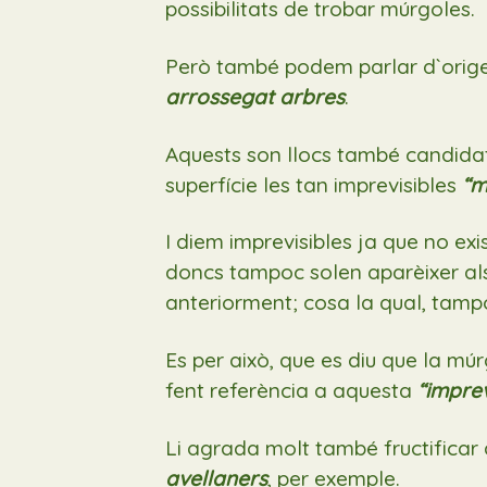
possibilitats de trobar múrgoles.
Però també podem parlar d`orige
arrossegat arbres
.
Aquests son llocs també candida
superfície les tan imprevisibles
“m
I diem imprevisibles ja que no exi
doncs tampoc solen aparèixer als
anteriorment; cosa la qual, tampo
Es per això, que es diu que la mú
fent referència a aquesta
“
imprevi
Li agrada molt també fructificar 
avellaners
, per exemple.