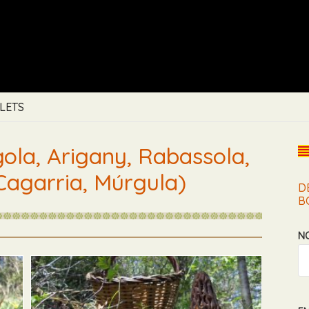
LETS
la, Arigany, Rabassola,
 Cagarria, Múrgula)
D
B
N