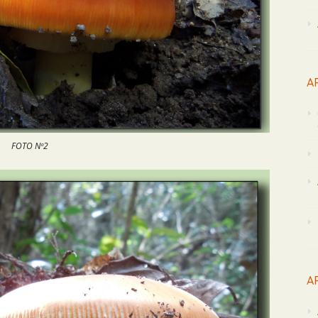
A
FOTO Nº2
A