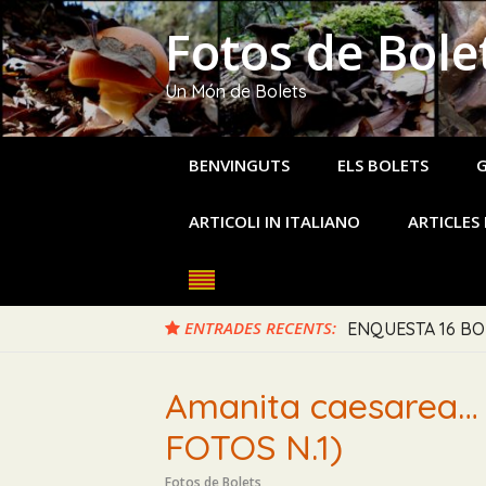
Skip
Fotos de Bole
to
content
Un Món de Bolets
BENVINGUTS
ELS BOLETS
G
ARTICOLI IN ITALIANO
ARTICLES 
ENTRADES RECENTS:
ENQUESTA 16 BO
RUSSULA VIRESCEN
Amanita caesarea… 
FOTOS N.1)
Fotos de Bolets