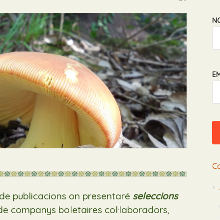
N
EM
C
e publicacions on presentaré
seleccions
de companys boletaires
col·laboradors
,