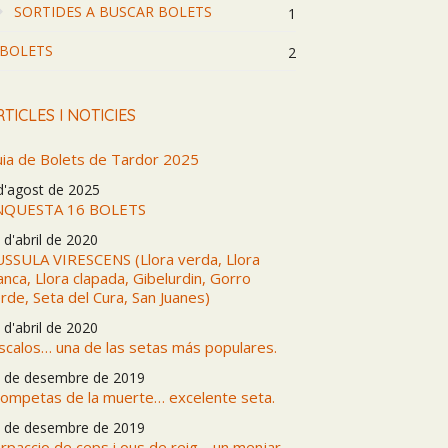
SORTIDES A BUSCAR BOLETS
1
BOLETS
2
TICLES I NOTICIES
ia de Bolets de Tardor 2025
d'agost de 2025
NQUESTA 16 BOLETS
 d'abril de 2020
SSULA VIRESCENS (Llora verda, Llora
anca, Llora clapada, Gibelurdin, Gorro
rde, Seta del Cura, San Juanes)
 d'abril de 2020
scalos… una de las setas más populares.
 de desembre de 2019
ompetas de la muerte… excelente seta.
 de desembre de 2019
rpaccio de ceps i ous de reig… un menjar