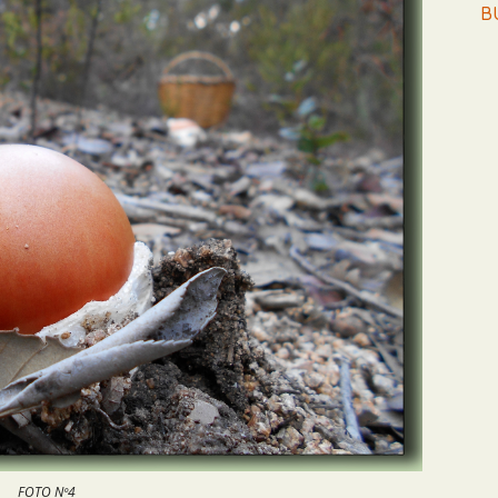
B
FOTO Nº4