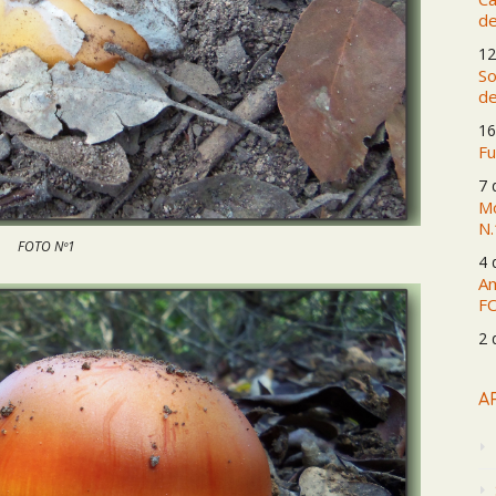
de
12
So
de
16
Fu
7 
Mo
N.
FOTO Nº1
4 
Am
F
2 
A