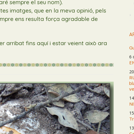
caré sempre el seu nom).
s imatges, que en la meva opinió, pels
empre ens resulta força agradable de
AR
rribat fins aquí i estar veient això ara
Gu
6 
E
20
RU
bl
ve
14
Ní
15
Tr
13
Ca