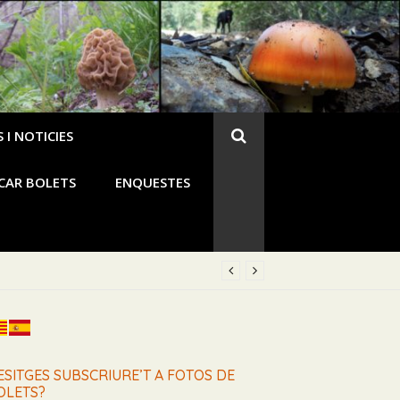
 I NOTICIES
CAR BOLETS
ENQUESTES
rro verde, Seta del Cura, San Juanes)
ESITGES SUBSCRIURE’T A FOTOS DE
OLETS?