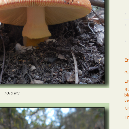
En
Gu
E
RU
FOTO Nº3
bl
ve
Ní
Tr