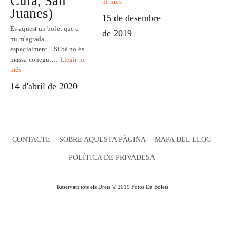
Cura, San
ne més
Juanes)
15 de desembre
És aquest un bolet que a
de 2019
mi m'agrada
especialment... Si bé no és
massa conegut…
Llegir-ne
més
14 d'abril de 2020
CONTACTE
SOBRE AQUESTA PÀGINA
MAPA DEL LLOC
POLÍTICA DE PRIVADESA
Reservats tots els Drets © 2019 Fotos De Bolets