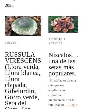
2025
ARTICLES I
BOLETS
NOTÍCIES
RUSSULA
Níscalos…
VIRESCENS
una de las
(Llora verda,
setas más
Llora blanca,
populares.
Llora
Si hablamos de una
clapada,
seta que sea
Gibelurdin,
ampliamente
conocida
Gorro verde,
prácticamente en la
Seta del
totalidad de…
Llegir-