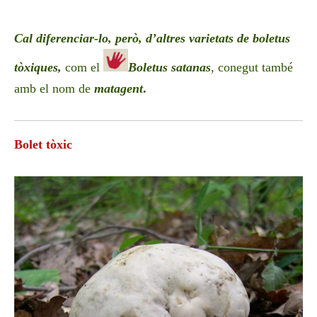
Cal diferenciar-lo, però, d’
altres varietats de boletus
tòxiques,
com el
Boletus satana
s
, conegut també
amb el nom de
matagent
.
Bolet tòxic