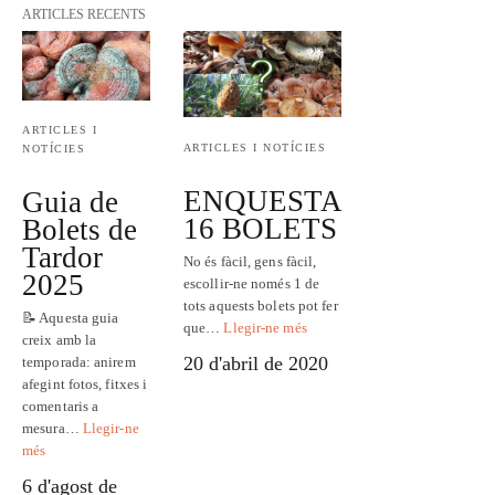
ARTICLES RECENTS
ARTICLES I
ARTICLES I NOTÍCIES
NOTÍCIES
ENQUESTA
Guia de
16 BOLETS
Bolets de
Tardor
No és fàcil, gens fàcil,
2025
escollir-ne només 1 de
tots aquests bolets pot fer
📝 Aquesta guia
que…
Llegir-ne més
creix amb la
20 d'abril de 2020
temporada: anirem
afegint fotos, fitxes i
comentaris a
mesura…
Llegir-ne
més
6 d'agost de