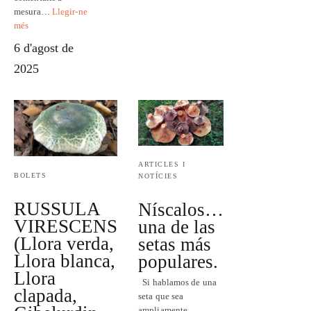
mesura…
Llegir-ne
més
6 d'agost de
2025
ARTICLES I
BOLETS
NOTÍCIES
RUSSULA
Níscalos…
VIRESCENS
una de las
(Llora verda,
setas más
Llora blanca,
populares.
Llora
Si hablamos de una
clapada,
seta que sea
ampliamente