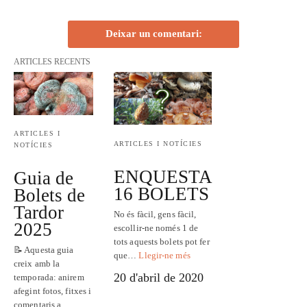
Deixar un comentari:
ARTICLES RECENTS
ARTICLES I
ARTICLES I NOTÍCIES
NOTÍCIES
ENQUESTA
Guia de
16 BOLETS
Bolets de
Tardor
No és fàcil, gens fàcil,
2025
escollir-ne només 1 de
tots aquests bolets pot fer
📝 Aquesta guia
que…
Llegir-ne més
creix amb la
20 d'abril de 2020
temporada: anirem
afegint fotos, fitxes i
comentaris a