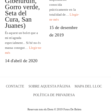
Gibelurdin,
conocida
Gorro verde,
prácticamente en la
Seta del
totalidad de…
Llegir-
Cura, San
ne més
Juanes)
15 de desembre
És aquest un bolet que a
de 2019
mi m'agrada
especialment... Si bé no és
massa conegut…
Llegir-ne
més
14 d'abril de 2020
CONTACTE
SOBRE AQUESTA PÀGINA
MAPA DEL LLOC
POLÍTICA DE PRIVADESA
Reservats tots els Drets © 2019 Fotos De Bolets