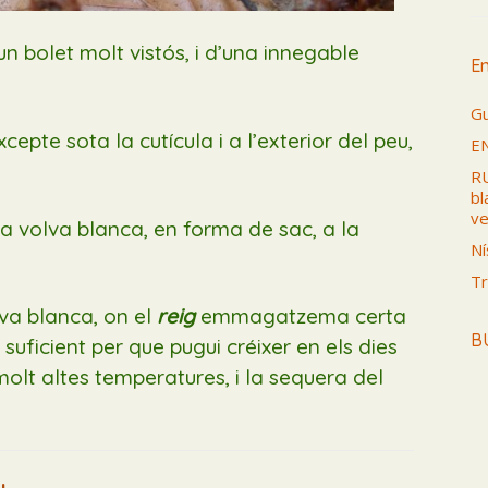
 un bolet molt vistós, i d’una innegable
En
Gu
epte sota la cutícula i a l’exterior del peu,
E
RU
bl
ve
na volva blanca, en forma de sac, a la
Ní
Tr
lva blanca, on el
reig
emmagatzema certa
B
 suficient per que pugui créixer en els dies
olt altes temperatures, i la sequera del