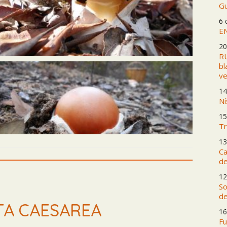
Gu
6 
E
20
RU
bl
ve
14
Ní
15
Tr
13
Ca
de
12
So
de
TA CAESAREA
16
Fu