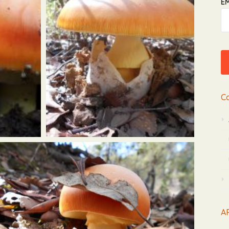
EM
C
AR