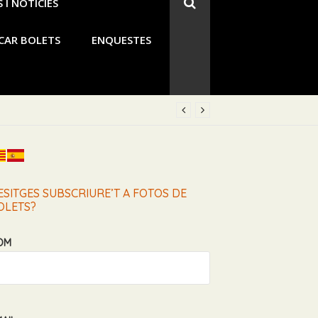
 I NOTICIES
CAR BOLETS
ENQUESTES
rro verde, Seta del Cura, San Juanes)
ESITGES SUBSCRIURE’T A FOTOS DE
OLETS?
OM