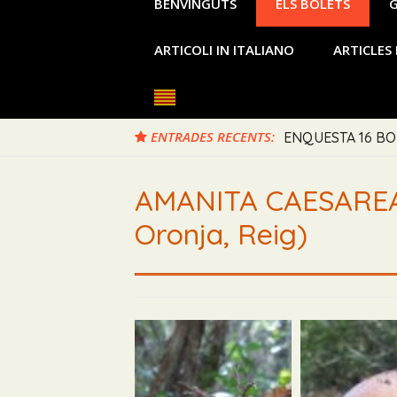
BENVINGUTS
ELS BOLETS
G
ARTICOLI IN ITALIANO
ARTICLES 
ENTRADES RECENTS:
ENQUESTA 16 BO
RUSSULA VIRESCEN
AMANITA CAESAREA 
Oronja, Reig)