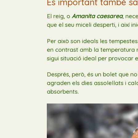
És important també sa
El reig, o
Amanita caesarea
, nec
que el seu miceli desperti, i així i
Per això son ideals les tempestes d
en contrast amb la temperatura n
sigui situació ideal per provocar 
Després, però, és un bolet que no 
agraden els dies assolellats i cal
absorbents.