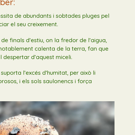
ber:
essita de abundants i sobtades pluges pel
niciar el seu creixement.
e finals d’estiu, on la fredor de l’aigua,
otablement calenta de la terra, fan que
el despertar d’aquest miceli.
suporta l’excés d’humitat, per això li
orosos, i els sols saulonencs i força