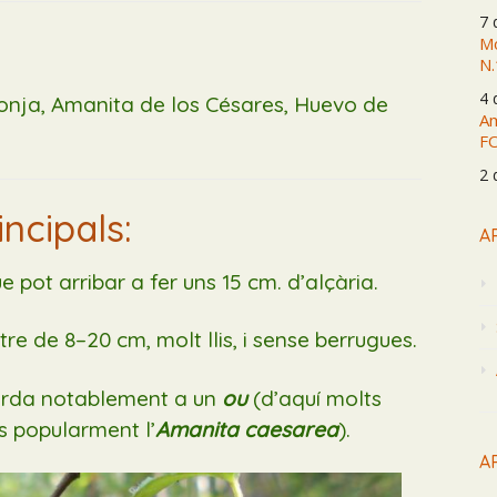
7 
Mo
N.
4 
Oronja, Amanita de los Césares, Huevo de
Am
F
2 
incipals:
A
ue pot arribar a fer uns 15 cm. d’alçària.
tre de 8–20 cm, molt llis, i sense berrugues.
corda notablement a un
ou
(d’aquí molts
 popularment l’
Amanita caesarea
).
A