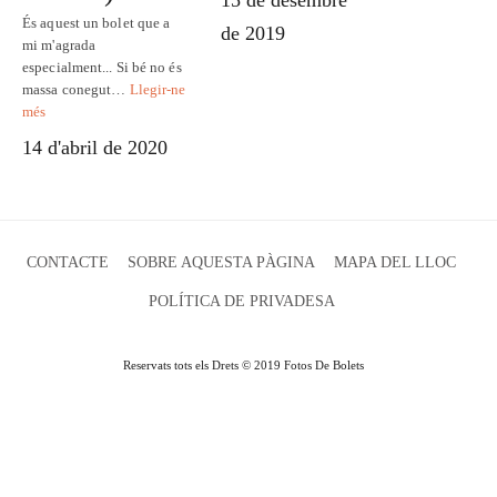
15 de desembre
És aquest un bolet que a
de 2019
mi m'agrada
especialment... Si bé no és
massa conegut…
Llegir-ne
més
14 d'abril de 2020
CONTACTE
SOBRE AQUESTA PÀGINA
MAPA DEL LLOC
POLÍTICA DE PRIVADESA
Reservats tots els Drets © 2019 Fotos De Bolets