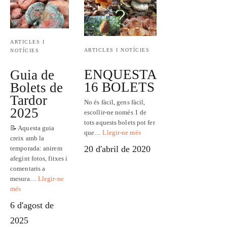
ARTICLES I
ARTICLES I NOTÍCIES
NOTÍCIES
ENQUESTA
Guia de
16 BOLETS
Bolets de
Tardor
No és fàcil, gens fàcil,
2025
escollir-ne només 1 de
tots aquests bolets pot fer
📝 Aquesta guia
que…
Llegir-ne més
creix amb la
20 d'abril de 2020
temporada: anirem
afegint fotos, fitxes i
comentaris a
mesura…
Llegir-ne
més
6 d'agost de
2025