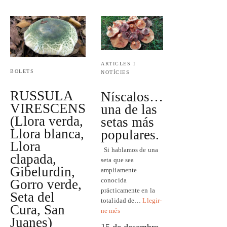
ARTICLES I
BOLETS
NOTÍCIES
RUSSULA
Níscalos…
VIRESCENS
una de las
(Llora verda,
setas más
Llora blanca,
populares.
Llora
Si hablamos de una
clapada,
seta que sea
Gibelurdin,
ampliamente
conocida
Gorro verde,
prácticamente en la
Seta del
totalidad de…
Llegir-
Cura, San
ne més
Juanes)