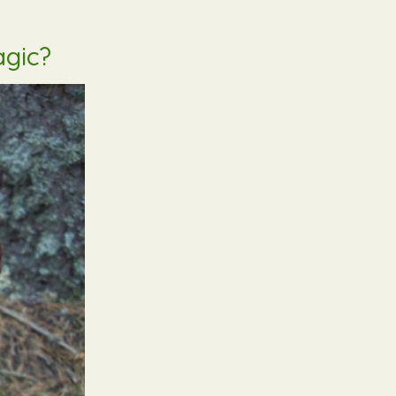
àgic?