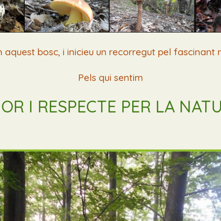
 aquest bosc, i inicieu un recorregut pel fascinant 
Pels qui sentim
OR I RESPECTE PER LA NAT