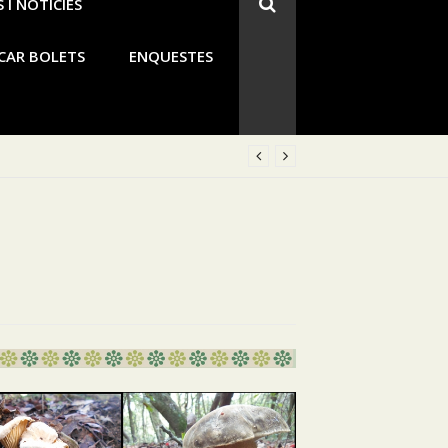
 I NOTICIES
CAR BOLETS
ENQUESTES
rro verde, Seta del Cura, San Juanes)