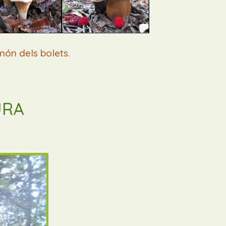
món dels bolets.
URA