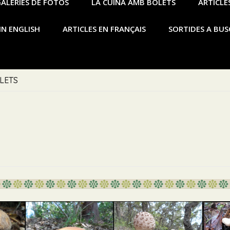
ALERIES DE FOTOS
LA CUINA AMB BOLETS
ARTICLES
IN ENGLISH
ARTICLES EN FRANÇAIS
SORTIDES A BUS
S (Llora verda, Llora blanca, Llora clapada, Gibelurdin, Go