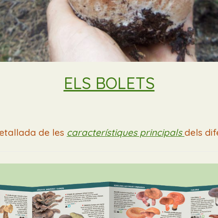
ELS BOLETS
etallada de les
característiques principals
dels dif